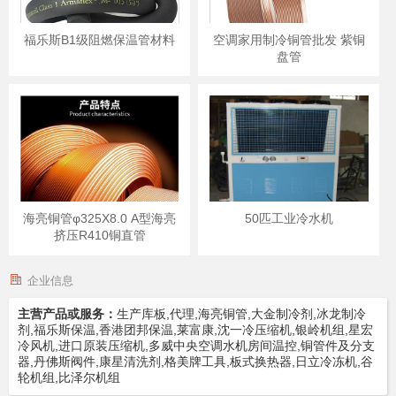
福乐斯B1级阻燃保温管材料
空调家用制冷铜管批发 紫铜
盘管
海亮铜管φ325X8.0 A型海亮
50匹工业冷水机
挤压R410铜直管
企业信息
主营产品或服务：
生产库板,代理,海亮铜管,大金制冷剂,冰龙制冷
剂,福乐斯保温,香港团邦保温,莱富康,沈一冷压缩机,银岭机组,星宏
冷风机,进口原装压缩机,多威中央空调水机房间温控,铜管件及分支
器,丹佛斯阀件,康星清洗剂,格美牌工具,板式换热器,日立冷冻机,谷
轮机组,比泽尔机组