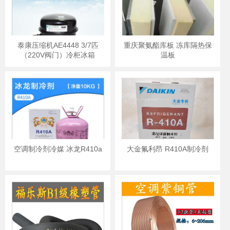
泰康压缩机AE4448 3/7匹
重庆聚氨酯库板 冻库隔热保
（220V阀门）冷柜冰箱
温板
空调制冷剂冷媒 冰龙R410a
大金氟利昂 R410A制冷剂